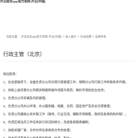
开云综合app官方官网-开云(中国)
当前位置：
开云综合app官方官网-开云(中国)
>
加入我们
>
社会招聘
>
运营体系
行政主管（北京）
岗位职责：
1、在总部指导下，全面负责分公司日常行政管理工作，保障分公司行政工作积极有序开展；
2、协助上级完善分公司相关制度和操作流程与规范，做好市场的后台支持；
3、负责分公司车辆及司机管理；
4、负责分公司办公环境、办公服务器、档案、合同、固定资产及安全日常管理；
5、负责公司基础公关外联工作（接待、行业交流、辅助市场销售、政府及各类机构外联）；
6、负责区域当月工作任务执行状况的统计，完成各类报表编制；
7、协助关键厂家、合作伙伴往来商务文件的处理；