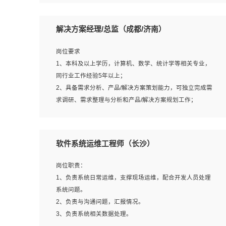
5、沟通表达能力强，具备团队协作能力。
岗位要求：
1、本科以上相关专业毕业，拥有三年以上相关数据工作经
解决方案经理/总监（成都/济南）
验经验。
2、熟悉PostgreSQL、redis、MongoDB、ElasticSearch等
岗位要求
开源数据库运维管理，拥有开发经验优先。
1、本科及以上学历，计算机、数学、统计学等相关专业，
3、熟悉Oracle、MySQL、SQLServer中一种或多种优先。
同行业工作经验5年以上；
4、熟悉Hadoop、HBASE、Spark等大数据平台优先。
2、具备需求分析、产品/解决方案策划能力，可独立完成需
5、熟悉linux或任意一种unix操作系统，如有较强操作系统
求调研、需求整理与分析和产品/解决方案规划工作；
侧工作经验者优先。
3、逻辑缜密，对用户产品/解决方案体验敏感，对数据敏
6、具备丰富的项目实施经验，较强的自我学习能力。
感，有产品/解决方案意识，有主见，以数据为驱动，以结
7、责任心强，为人友好，沟通能力强，具有良好的团队意
果为导向；
软件系统运维工程师（长沙）
识。
4、具有丰富的AI产品/解决方案解决方案经验，能够针对客
户的需求，快速响应输出相关的解决方案，包括视频分析、
岗位职责：
图像识别、NLP、OCR、机器学习等；
1、负责系统日常运维，支撑现场运维，配合开发人员处理
5、具备AI技术背景，掌握TensorFlow、PyTorch、Spark
系统问题。
MLlib、SK-Learn等常见AI算法框架，对人脸识别、目标检
2、负责与沟通问题，汇报情况。
测、图像识别、OCR、NLP等AI算法有深刻理解。具有AI平
3、负责系统相关数据处理。
台级产品/解决方案从业经验者优先。具有大数据技术背景