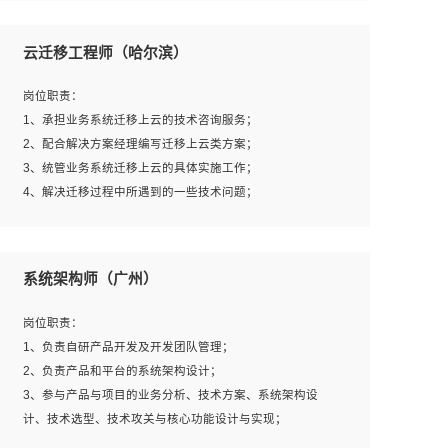
1、全日制本科及以上学历，计算机相关专业毕业，一年以
上前端开发工作经验；
云迁移工程师（哈尔滨）
2、熟练掌握HTML、CSS、JavaScript等web相关技术；
3、熟悉react/vue/angular任何一种前端框架，熟悉react优
岗位职责：
先；
1、承担业务系统迁移上云的技术咨询服务；
4、熟悉webpack配置和git操作；
2、配合解决方案经理编写迁移上云类方案；
5、善于沟通，具有团队意识；
3、统管业务系统迁移上云的具体实施工作；
4、解决迁移过程中所遇到的一些技术问题；
岗位要求：
系统架构师（广州）
1、专科及以上学历，三年以上工作经验，计算机等相关专
业；
岗位职责：
2、具备常见业务系统资源评估、部署优化和故障排查的能
1、负责自研产品开发及开发团队管理；
力；
2、负责产品和平台的系统架构设计；
3、熟悉常见操作系统、存储、网络、 IO 等相关原理；
3、参与产品与项目的业务分析、技术方案、系统架构设
4、具有迁移工具实操经验，具备P2V、V2V迁移能力；
计、技术选型、技术攻关与核心功能设计与实现；
5、熟练华为、VMware虚拟化、云计算及云存储技术；
4、根据业务及技术发展，做前瞻性的技术分析、研究及应