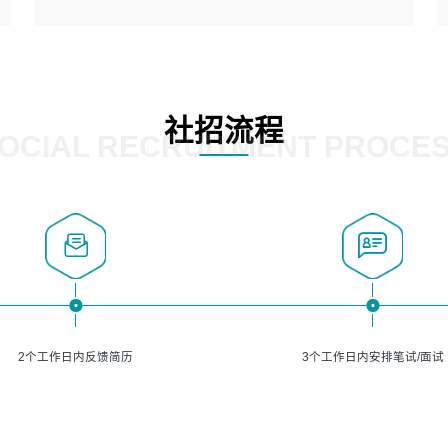
5、熟悉主流的分类算法、聚类算法和关联分析算法原理，
能熟练使用神经网络算法的进行业务建模；
岗位要求：
6、对OCR领域有深入的研究，熟悉模型调参，压缩和整型
1、精通java编程，熟悉vue和jsp编程；
化方法；
2、熟悉linux命令；
7、熟悉mysql、oracle、MongoDB、redis等其中一种数据
3、熟练使用springmvc、springcloud、webservice等框架
社招流程
库使用。
进行开发；
OCIAL RECRUITMENT PROCE
4、熟练使用oracle、mysql进行开发；
5、熟悉流程开发如使用activiti；
6、计算机相关专业本科以上学历，3年以上开发工作经验。
2个工作日内反馈简历
3个工作日内安排笔试/面试