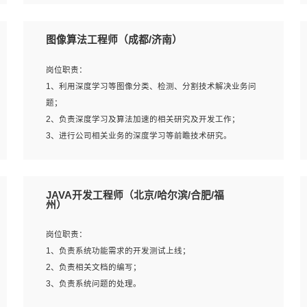
4、 熟悉NLP相关算法与实现；
岗位要求：
5、至少有一次及以上问答系统的项目实践，熟悉问答系统
1、本科及以上学历，计算机相关专业；
图像算法工程师（成都/济南）
全流程开发者优先；
2、1年以上Golang开发工作经验，能独立完成相应项目开
6、有较强的问题分析和处理能力，良好的团队合作意识；
发；
岗位职责：
7、 参与过相关竞赛或科研项目者优先。
3、基础扎实、熟悉数据结构与算法，熟悉多线程、多进
1、利用深度学习等图像分类、检测、分割技术解决业务问
程、IO复用等并发编程思维与实现，熟悉常用开源框架及设
题；
计模式；
2、负责深度学习及算法加速的相关研究及开发工作；
4、熟悉Golang、连接池、消息队列等组件使用、熟悉后端
3、进行公司相关业务的深度学习等前瞻技术研究。
开发、测试、调试流程跟工具使用；
5、对技术有激情，喜欢钻研，能快速接受和掌握新技术，
学习能力和工作责任心强，良好的沟通表达能力和团队协作
岗位要求：
JAVA开发工程师（北京/哈尔滨/合肥/福
能力。
1、统招本科以上学历，图形图像、计算机或数学相关专
州）
业；
2、2年以上图像处理开发经验，熟悉python和spark开发；
岗位职责：
3、熟练使用TensorFlow、Theano、Keras 及 Caffe 任意一
1、负责系统功能需求的开发测试上线；
种主流深度学习框架搭建深度学习系统环境；
2、负责相关文档的编写；
4、熟悉OPENCV、HALCON等常用图像处理软件，熟练进
3、负责系统问题的处理。
行图像处理；