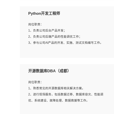
岗位要求：
Python开发工程师
1、全日制本科计算机相关专业毕业，3年以上相关工作经
验；
岗位职责：
2、精通linux操作系统的运行维护，具有故障处理的能力
1、负责公司后台产品开发；
3、熟练使用脚本语言，shell/python任一种，熟练使用
2、负责公司后端产品的性能调优工作；
Ansible
3、参与公司AI产品的开发、实施、测试文档编写工作。
4、熟悉linux常见服务、中间件的基本原理、部署以及故障
处理，如：Mysql、Apache、Nginx、Zabbix、Kafka等
5、熟悉主流虚拟化技术，如：VMware、KVM
岗位要求:
6、具备网络方面的基础知识，熟悉常见的网络协议，如
1、计算机相关专业，本科及以上学历，2年以上后端开发经
开源数据库DBA（成都）
TCP/IP，转发原理，路由优先级等
验，有过运营商项目经验的更佳；
7、了解容器技术，熟悉docker或podman
2、熟练python编程语言，熟悉服务端开发流程，熟悉常见
岗位职责：
8、有良好的文档编写能力和沟通能力，有RHCE证书优先
的算法和数据结构；
1、熟悉常见的开源数据库相关解决方案。
3、熟悉数据库开发，熟悉Mysql、Oracle、MongoDb数据
2、进行现场服务，包括数据迁移、数据库容灾、性能调
库应用开发其中一种；
优、系统建设、故障处理、数据救援等工作。
4、熟悉Python Wed框架（Django/Flask...）代码能力优
秀，熟悉编码规范和具备良好的文档编写能力）；