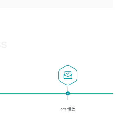
1、计算机相关专业，大专以上学历，2年以上开发运维工作
5、熟悉Spring、Mybatis等开源框架和常用apache组件,熟
3、深入理解公司各项AI产品和技术信息；具有较强的文档
经验；
悉Web服务端开发的各种常用框架和技术Springboot、
编写能力，能独立撰写PPT、方案建议书等，面试时需携带
2、必须具备的能力：有丰富的运维开发和K8S运维经验；
Shiro、springcloud等；熟悉Linux常用命令和了解常用脚
个人制作的专业PPT文件进行展示。
熟悉K8S、Git、docker等相关工具使用；熟练掌握Linux环
本语言，较丰富的线上系统运维经验，复杂问题排查思路清
境下的Shell语言 ；工作责任感强、具有良好的沟通能力、
晰。
服务意识；
SS
3、掌握Linux环境下的Python编程语言；
4、掌握DevOps思想、方法和流程。Jenkins工具使用；
5、掌握常见中间件配置与优化，如mysql、nginx等；
6、掌握服务器的维护，熟悉linux系统的常用操作；
7、掌握和第三方系统API接口的维护操作，和安全漏洞扫描
的修复工作。
offer发放