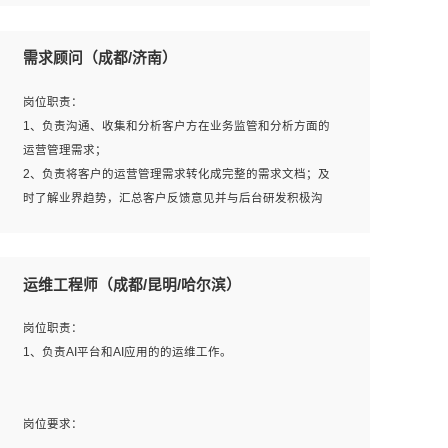
6、熟悉主流数据库、应用服务器、中间件部署架构和运维
用；
方法；
5、根据业务架构设计与业务需求，上接业务设计下接系统
需求顾问（成都/济南）
7、具备资源池迁移、应用及数据迁移、异构数据迁移相关
设计，编写系统概要设计，指导技术骨干进行系统详细设
经验；
计。
岗位职责：
8、具有HCIE/H3CIE/VMware/阿里云等云计算方向认证者
1、负责沟通、收集和分析客户方在业务监管和分析方面的
优先；
运营管理需求；
岗位要求：
2、负责将客户的运营管理需求转化成完整的需求文档；及
1、全日制统招本科及以上学历，计算机相关专业毕业，5年
时了解业界趋势，汇总客户反馈意见并与后台研发积极沟
以上开发工作经验；
通，从而提升产品在市场中的竞争力；
2、具有扎实的java编程功底和良好的编码习惯，有分布
3、配合客户整理项目汇报材料。
式、多线程及高并发系统开发经验和性能调优经验尤佳；熟
运维工程师（成都/昆明/哈尔滨）
悉JVM调优；掌握基础中间件、基础架构方案和云平台、云
产品功能特性，熟练使用相关平台的功能和了解其背后实现
岗位要求：
岗位职责：
机制；
1、3年以上运营或解决方案的工作经验。
1、负责AI平台和AI应用的的运维工作。
3、精通主流开发框架经验，精通一门主流开发语言；熟悉
2、具备良好的逻辑能力、沟通能力和文字处理能力，能够
主流开源框架源码；
从海量数据中发现关键特征，可独立提出完整的优化方案,
4、具有一定的大中型项目参与经验，有中间件、基础组件
并推动方案执行达成结果；熟练使用PPT、WORD、
岗位要求：
和框架的研发经验，具备研发管理流程建设经验；
EXCEL等办公软件；