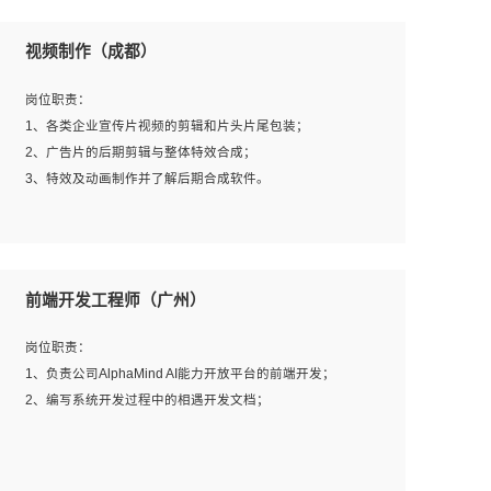
视频制作（成都）
岗位职责：
1、各类企业宣传片视频的剪辑和片头片尾包装；
2、广告片的后期剪辑与整体特效合成；
3、特效及动画制作并了解后期合成软件。
岗位要求：
1、热爱影视，责任心强，有强烈的兴趣和后期制作的主观
前端开发工程师（广州）
能动性；
2、熟练使用After Effect、Photo Shop、熟练掌握视频剪辑
岗位职责：
和特效包装软件；
1、负责公司AlphaMind AI能力开放平台的前端开发；
3、能对影片后期进行整体调色控制，具备一定审美感；
2、编写系统开发过程中的相遇开发文档；
4、在剪辑上会思考，有一定编导思维；
5、踏实， 勤奋，愿意在工作中不断学习，提高自我；
6、能与同事友好相处。
岗位要求：