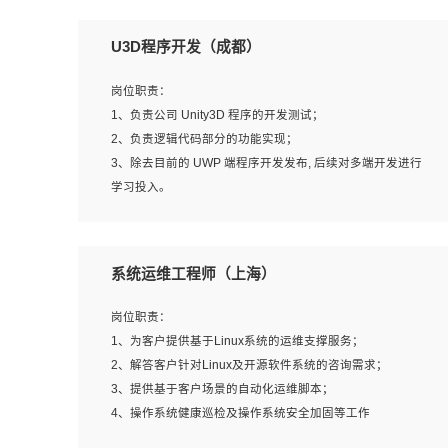
U3D程序开发（成都）
岗位职责：
1、负责公司 Unity3D 程序的开发测试；
2、负责逻辑代码部分的功能实现；
3、除去目前的 UWP 端程序开发发布, 后续对多端开发进行
学习投入。
岗位要求：
系统运维工程师（上海）
1、全日制本科相关专业，具有相关开发经验?年以上；
2、熟练掌握 Unity3D 程序开发，精通 C# 语言开发；
岗位职责：
3、具有大量插件的使用调试经历，开发测试过 UWP 端程
1、为客户提供基于Linux系统的运维支撑服务；
序者优先；
2、解答客户针对Linux及开源软件系统的咨询需求；
4、有良好的沟通能力和团队合作意识；
3、提供基于客户场景的自动化运维脚本；
5、开发过 HoloLens 程序者优先。
4、操作系统健康巡检及操作系统安全加固等工作