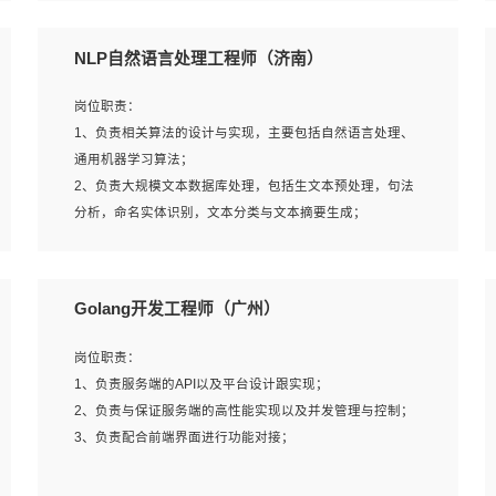
5、完成其他上级领导交予的任务和工作。
NLP自然语言处理工程师（济南）
岗位要求：
岗位职责：
1、本科以上学历，一年以上需求分析相关经验者优先；
1、负责相关算法的设计与实现，主要包括自然语言处理、
2、熟悉产品及需求规划工具，如:Axure、Xmind、MS
通用机器学习算法；
Project等；
2、负责大规模文本数据库处理，包括生文本预处理，句法
3、具备良好的交流协调能力，有较强的责任感、工作积极
分析，命名实体识别，文本分类与文本摘要生成；
主动；
3、跟踪自然语言处理的前沿技术和业界先进的模型应用；
4、有较强的系统需求分析、文档编写能力、沟通能力；
4、负责问答系统的搭建和知识图谱的建立；
5、具备与多团队合作的经验，良好团队协作精神；
Golang开发工程师（广州）
岗位要求：
岗位职责：
1、1年及以上自然语言处理方向研究或工作经验，统招本科
1、负责服务端的API以及平台设计跟实现；
及以上学历；
2、负责与保证服务端的高性能实现以及并发管理与控制；
2、熟悉tensorflow，keras，pytorch等常规深度学习框架，
3、负责配合前端界面进行功能对接；
快速根据客户需求实现有效的模型；
3、熟悉掌握至少一种编程语言，如：Python，Java；