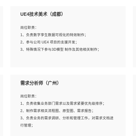
UE4技术美术（成都）
岗位职责：
1、负责数字孪生数据可视化的特效制作；
2、参与公司 UE4 项目的支援开发；
3、特殊情况下参与3D模型 制作及其他相关制作；
岗位要求：
1、全日制本科以上学历，美术、动画相关专业毕业，具有
需求分析师（广州）
相关效果制作经验2年以上；
2、熟练掌握 Particle 或 Niagara 制作特效模块；
岗位职责：
3、想象力丰富, 有一定的艺术审美深度；
1、负责收集业务部门需求以及需求紧要优先级排序；
4、有良好的场景特效搭建功底；
2、制作需求相关流程图、原型图、需求报告；
5、熟悉 3Ds Max 或者 Maya；
3、负责业务的需求调研、分析和管理工作，对需求文档进
6、有良好的沟通能力和团队合作意识；
行管理；
7、参与过建筑结构表现相关项目者优先
4、发现业务操作流程中的痛点，并提出对应的解决方案；