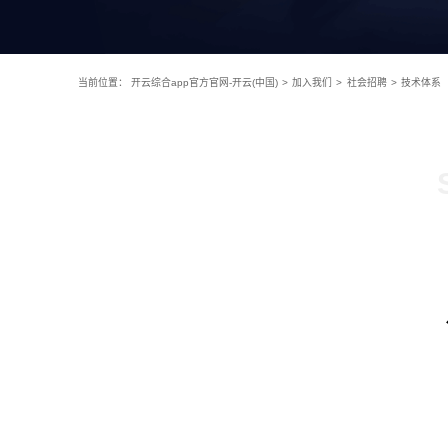
当前位置：
开云综合app官方官网-开云(中国)
>
加入我们
>
社会招聘
>
技术体系