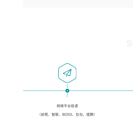
4、负责系统运维相关文档编写。
者优先；
5、负责现场对接客户，沟通事项。
6、具备良好的客户意识与沟通能力，善于学习思考、创新
与团队协作，认真负责、执行力与抗压力强。
岗位要求：
1、计算机相关专业本科以上学历，1年以上软件系统运维经
S
验。
2、精通linux命令。
3、熟悉oracle、mysql 数据库。
4、善于沟通，具有良好的团队合作精神和协作能力。
5、必须有实际的生产环境系统维护经验。
6、有中国移动安全态势系统相关项目经验优先考虑。
网络平台投递
（前程、智联、BOSS、拉勾、猎聘）