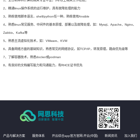
1、全日制本科计算机相关专业毕业，3年以上相关工作经验；
2、精通linux操作系统的运行维护，具有故障处理的能力
3、熟练使用脚本语言，shell/python任一种，熟练使用Ansible
4、熟悉linux常见服务、中间件的基本原理、部署以及故障处理，如：Mysql、Apache、Nginx、
Zabbix、Kafka等
5、熟悉主流虚拟化技术，如：VMware、KVM
6、具备网络方面的基础知识，熟悉常见的网络协议，如TCP/IP，转发原理，路由优先级等
7、了解容器技术，熟悉docker或podman
8、有良好的文档编写能力和沟通能力，有RHCE证书优先
产品与解决方案
服务体系
开云综合app官方官网-开云(中国)
新闻资讯
加入我们