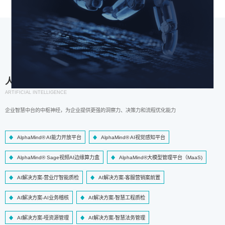
人工智能
ARTIFICIAL INTELLIGENCE
企业智慧中台的中枢神经，为企业提供更强的洞察力、决策力和流程优化能力
AlphaMind® AI能力开放平台
AlphaMind® AI视觉感知平台
AlphaMind® Sage视频AI边缘算力盒
AlphaMind®大模型管理平台（MaaS)
AI解决方案-营业厅智能质检
AI解决方案-客服营销案前置
AI解决方案-AI业务稽核
AI解决方案-智慧工程质检
AI解决方案-哑资源管理
AI解决方案-智慧法务管理