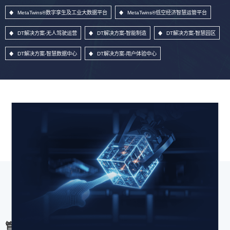
MetaTwins®数字孪生及工业大数据平台
MetaTwins®低空经济智慧运管平台
DT解决方案-无人驾驶运营
DT解决方案-智能制造
DT解决方案-智慧园区
DT解决方案-智慧数据中心
DT解决方案-用户体验中心
管理信息系统