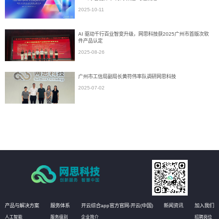
2025-10-11
AI 驱动千行百业智变升级，网思科技获2025广州市首版次软
件产品认定
2025-08-26
广州市工信局副局长黄符伟率队调研网思科技
2025-07-02
产品与解决方案
服务体系
开云综合app官方官网-开云(中国)
新闻资讯
加入我们
人工智能
服务级别
企业简介
招聘岗位