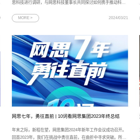
，
思科技进行调研，与网思科技董事长共同探讨如何携手推动科技
企业实现高质量发展。中国邮政储蓄银行公司金融部行业客户三
处副处长王名扬，邮储银行广东省分行副行长夏春林、马天楠，
9
MORE >
2024/03/21
广东省分行公司金融部副总经理倪君，广州市分行副行长杨丽，
广州分行普惠金融事业
网思七年，勇往直前 | 10词看网思集团2023年终总结
年末之际，新程在望，网思集团2024年新年工作会议成功召开。
回首2023年，我们在挑战中勇往直前，在曲折中寻求突破。所获