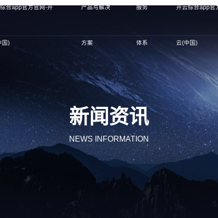
综合app官方官网-开
产品与解决
服务
开云综合app官
中国)
方案
体系
云(中国)
新闻资讯
NEWS INFORMATION