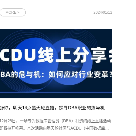
企业”榜单，并晋级“广州最强科创领头羊企业10强”榜单。作为广
州的双“领头羊”企业，网思科技将继续发挥其榜样作用和领导力，
MORE >
2024/01/12
为广州的进步注入更多的活力和机遇。图为网思科技代表上台领
奖本次广
@你，明天14点墨天轮直播，探寻DBA职业的危与机
12月28日，一场专为数据库管理员（DBA）打造的线上直播活动
即将拉开帷幕。本次活动由墨天轮社区与ACDU（中国数据库联
盟）联合主办，特邀网思科技DBA总监、Oracle ACE尹海文先生