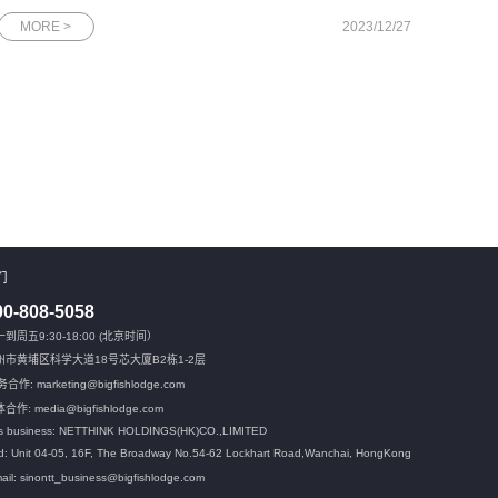
发表主题演讲。在数字化浪潮中，DBA的角色与职责正经历深刻
MORE >
2023/12/27
的变革。本次活动旨在为DBA们提供一个交流与学习的平台，共
同探讨如何应对行业变
们
00-808-5058
到周五9:30-18:00 (北京时间）
州市黄埔区科学大道18号芯大厦B2栋1-2层
合作: marketing@bigfishlodge.com
合作: media@bigfishlodge.com
s business: NETTHINK HOLDINGS(HK)CO.,LIMITED
: Unit 04-05, 16F, The Broadway No.54-62 Lockhart Road,
Wanchai, HongKong
ail: sinontt_business@bigfishlodge.com