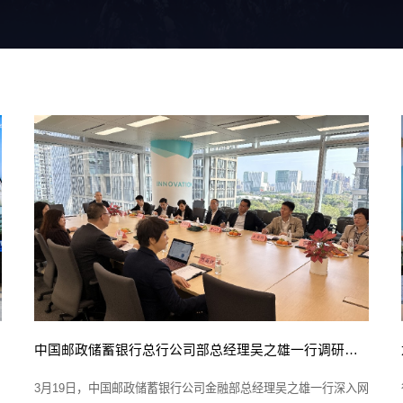
中国邮政储蓄银行总行公司部总经理吴之雄一行调研网思科技
3月19日，中国邮政储蓄银行公司金融部总经理吴之雄一行深入网