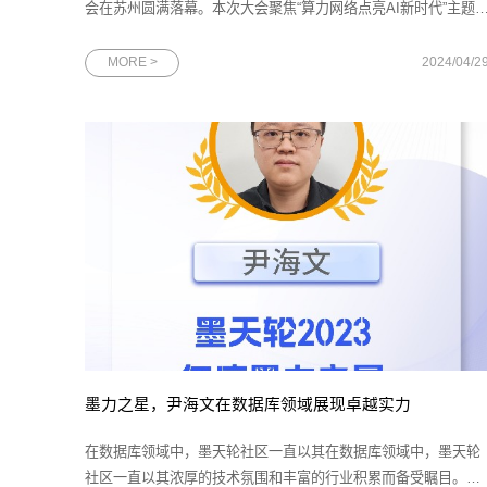
会在苏州圆满落幕。本次大会聚焦“算力网络点亮AI新时代”主题
深入展示了中国移动在算力网络领域的宏伟规划与核心实力。作
为数字化技术标杆企业之一，网思科技携其最新研发的
MORE >
2024/04/2
AlphaMind® AI视觉感知平台和一系列AI智慧解决方案精彩亮
相。图为2024中国移动算力网络
墨力之星，尹海文在数据库领域展现卓越实力
在数据库领域中，墨天轮社区一直以其在数据库领域中，墨天轮
社区一直以其浓厚的技术氛围和丰富的行业积累而备受瞩目。近